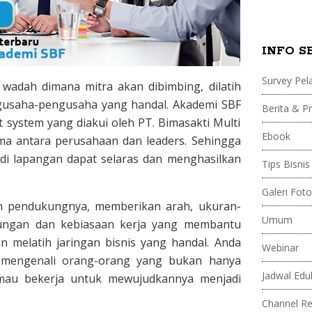
t
INFO S
r
Survey Pel
 wadah dimana mitra akan dibimbing, dilatih
a
gusaha-pengusaha yang handal. Akademi SBF
Berita & 
 system yang diakui oleh PT. Bimasakti Multi
B
Ebook
ama antara perusahaan dan leaders. Sehingga
i
 di lapangan dapat selaras dan menghasilkan
Tips Bisnis
s
Galeri Foto
m pendukungnya, memberikan arah, ukuran-
Umum
kungan dan kebiasaan kerja yang membantu
n
melatih jaringan bisnis yang handal. Anda
Webinar
t mengenali orang-orang yang bukan hanya
i
Jadwal Edu
mau bekerja untuk mewujudkannya menjadi
s
Channel R