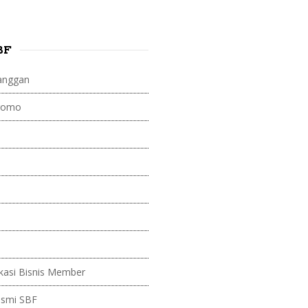
BF
anggan
Promo
kasi Bisnis Member
esmi SBF