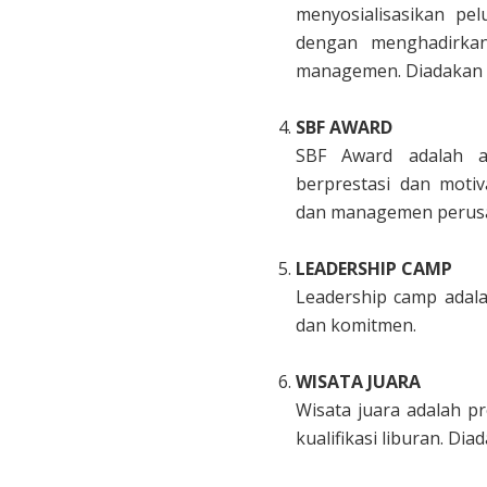
menyosialisasikan p
dengan menghadirkan
managemen. Diadakan di
.
SBF AWARD
SBF Award adalah a
berprestasi dan moti
dan managemen perusaha
.
LEADERSHIP CAMP
Leadership camp adala
dan komitmen.
.
WISATA JUARA
Wisata juara adalah p
kualifikasi liburan. Dia
.