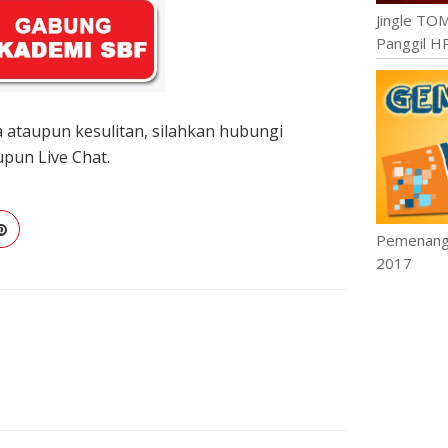
Jingle TO
Panggil H
 ataupun kesulitan, silahkan hubungi
upun Live Chat.
Pemenang 
2017