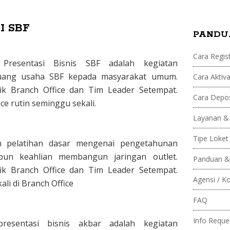
F
I SBF
PANDU
a
Cara Regist
Presentasi Bisnis SBF adalah kegiatan
s
eluang usaha SBF kepada masyarakat umum.
Cara Aktiva
ik Branch Office dan Tim Leader Setempat.
t
Cara Depos
ce rutin seminggu sekali.
p
Layanan &
Tipe Loket
a
ah pelatihan dasar mengenai pengetahunan
un keahlian membangun jaringan outlet.
Panduan &
y
ik Branch Office dan Tim Leader Setempat.
Agensi / K
li di Branch Office
FAQ
Info Reque
esentasi bisnis akbar adalah kegiatan