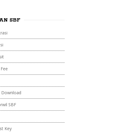
AN SBF
rasi
si
it
 Fee
 Download
orwil SBF
st Key