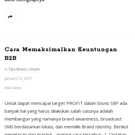
F
a
s
Cara Memaksimalkan Keuntungan
t
B2B
p
In
Tips Bisnis
,
Umum
January 12, 2017
a
694 Views
y
Untuk dapat mencapai target PROFIT dalam bisnis SBF ada
banyak hal yang harus dilakukan salah satunya adalah
membangun yang namanya brand awareness, broadcast
SMS berdasarkan lokasi, dan memiliki Brand Identity. Berikut
penjelasan dari masing – masing cara tersebut : 1. Ciptakan