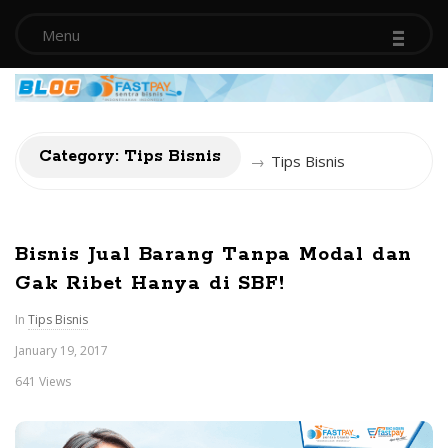
-
-
-
Menu
B
Category: Tips Bisnis
→
Tips Bisnis
l
o
Bisnis Jual Barang Tanpa Modal dan
g
Gak Ribet Hanya di SBF!
S
In
Tips Bisnis
January 19, 2017
e
641 Views
n