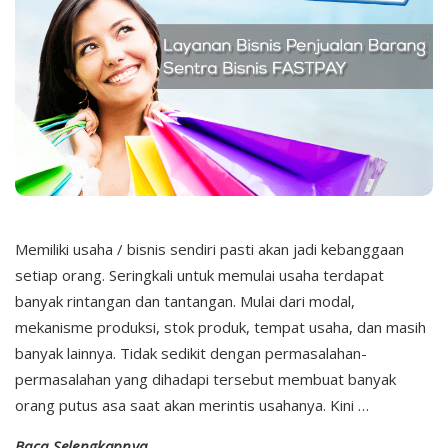
t
r
a
B
i
Memiliki usaha / bisnis sendiri pasti akan jadi kebanggaan
s
setiap orang. Seringkali untuk memulai usaha terdapat
banyak rintangan dan tantangan. Mulai dari modal,
n
mekanisme produksi, stok produk, tempat usaha, dan masih
banyak lainnya. Tidak sedikit dengan permasalahan-
i
permasalahan yang dihadapi tersebut membuat banyak
orang putus asa saat akan merintis usahanya. Kini
…
s
Baca Selengkapnya