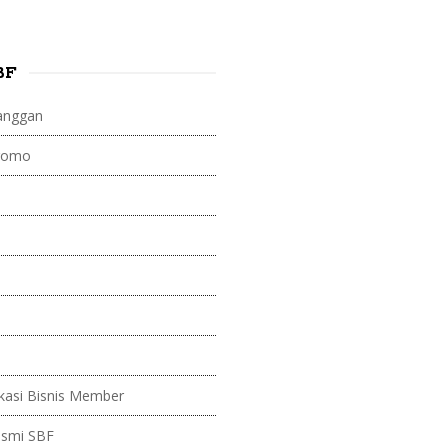
BF
anggan
Promo
kasi Bisnis Member
esmi SBF