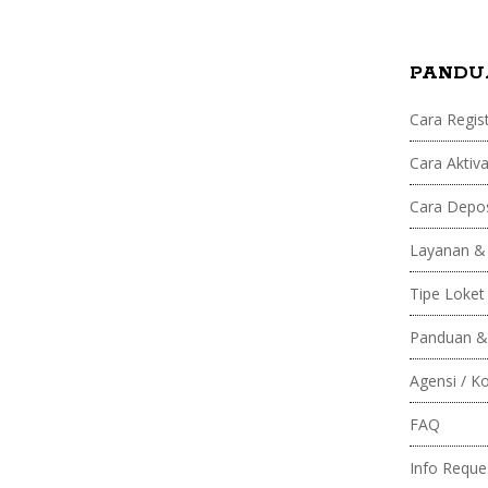
F
PANDU
a
Cara Regist
s
Cara Aktiva
t
Cara Depos
p
Layanan &
Tipe Loket
a
Panduan &
y
Agensi / K
FAQ
Info Reque