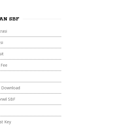
AN SBF
rasi
si
it
 Fee
 Download
orwil SBF
st Key