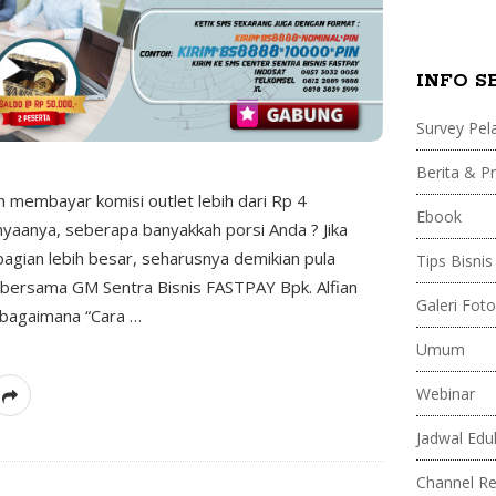
t
INFO S
r
Survey Pel
a
Berita & 
B
 membayar komisi outlet lebih dari Rp 4
Ebook
yaanya, seberapa banyakkah porsi Anda ? Jika
i
bagian lebih besar, seharusnya demikian pula
Tips Bisnis
 bersama GM Sentra Bisnis FASTPAY Bpk. Alfian
s
Galeri Foto
 bagaimana “Cara
…
Umum
n
Webinar
i
Jadwal Edu
s
Channel R