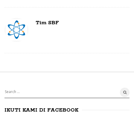
Tim SBF
S
S
e
i
a
IKUTI KAMI DI FACEBOOK
t
r
e
c
S
h