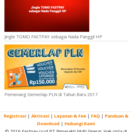
Jingle TOMO FASTPAY sebagai Nada Panggil HP
Pemenang Gemerlap PLN di Tahun Baru 2017
Registrasi
|
Aktivasi
|
Layanan & Fee
|
FAQ
|
Panduan &
S
Download
|
Hubungi Kami
i
© 2016 Fastpay.co.id PT Bimasakti Multi Sinergi. Hak cipta di