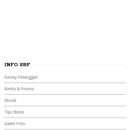
i
f
o
d
r
e
:
b
a
r
INFO SBF
Survey Pelanggan
Berita & Promo
Ebook
Tips Bisnis
Galeri Foto