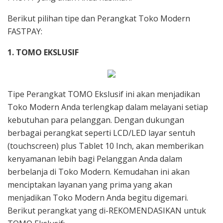
t
Berikut pilihan tipe dan Perangkat Toko Modern
FASTPAY:
r
1. TOMO EKSLUSIF
a
B
Tipe Perangkat TOMO Ekslusif ini akan menjadikan
Toko Modern Anda terlengkap dalam melayani setiap
i
kebutuhan para pelanggan. Dengan dukungan
s
berbagai perangkat seperti LCD/LED layar sentuh
(touchscreen) plus Tablet 10 Inch, akan memberikan
n
kenyamanan lebih bagi Pelanggan Anda dalam
berbelanja di Toko Modern. Kemudahan ini akan
i
menciptakan layanan yang prima yang akan
menjadikan Toko Modern Anda begitu digemari.
s
Berikut perangkat yang di-REKOMENDASIKAN untuk