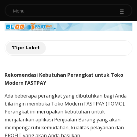
-
-
-
Menu
B
Tipe Loket
l
o
Rekomendasi Kebutuhan Perangkat untuk Toko
g
Modern FASTPAY
Ada beberapa perangkat yang dibutuhkan bagi Anda
S
bila ingin membuka Toko Modern FASTPAY (TOMO).
e
Perangkat ini merupakan kebutuhan untuk
menjalankan aplikasi Penjualan Barang yang akan
n
mempengaruhi kemudahan, kualitas pelayanan dan
PROFIT yang akan Anda hasilkan.