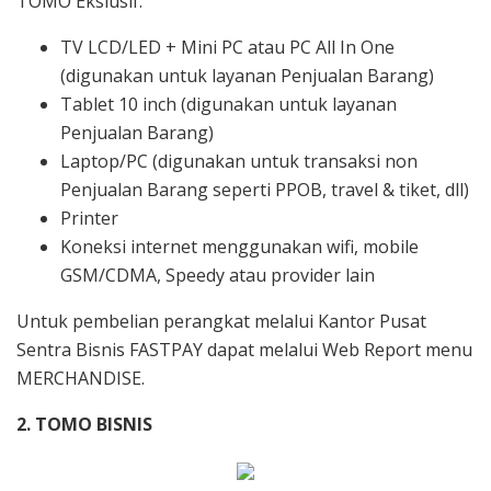
TOMO Ekslusif:
F
TV LCD/LED + Mini PC atau PC All In One
a
(digunakan untuk layanan Penjualan Barang)
Tablet 10 inch (digunakan untuk layanan
s
Penjualan Barang)
Laptop/PC (digunakan untuk transaksi non
t
Penjualan Barang seperti PPOB, travel & tiket, dll)
Printer
p
Koneksi internet menggunakan wifi, mobile
GSM/CDMA, Speedy atau provider lain
a
Untuk pembelian perangkat melalui Kantor Pusat
y
Sentra Bisnis FASTPAY dapat melalui Web Report menu
MERCHANDISE.
2. TOMO BISNIS