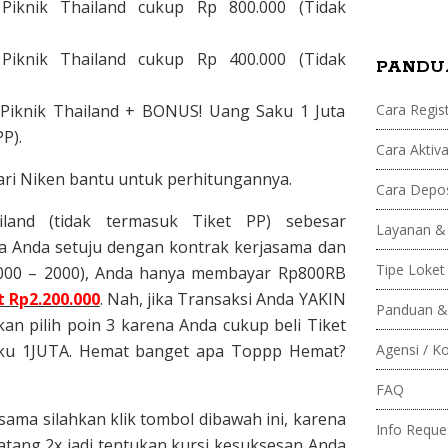
 Piknik Thailand cukup Rp 800.000 (Tidak
F
 Piknik Thailand cukup Rp 400.000 (Tidak
PANDU
a
 Piknik Thailand + BONUS! Uang Saku 1 Juta
Cara Regist
s
P).
Cara Aktiva
t
ari Niken bantu untuk perhitungannya.
Cara Depos
land (tidak termasuk Tiket PP) sebesar
p
Layanan &
a Anda setuju dengan kontrak kerjasama dan
Tipe Loket
 1000 – 2000), Anda hanya membayar Rp800RB
a
 Rp2.200.000
. Nah, jika Transaksi Anda YAKIN
Panduan &
kan pilih poin 3 karena Anda cukup beli Tiket
y
ku 1JUTA. Hemat banget apa Toppp Hemat?
Agensi / K
FAQ
sama silahkan klik tombol dibawah ini, karena
Info Reque
atang 2x jadi tentukan kursi kesuksesan Anda