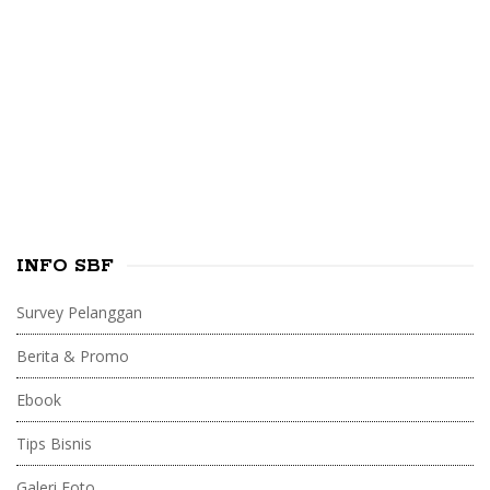
h
i
f
o
d
r
e
:
b
a
r
INFO SBF
Survey Pelanggan
Berita & Promo
Ebook
Tips Bisnis
Galeri Foto