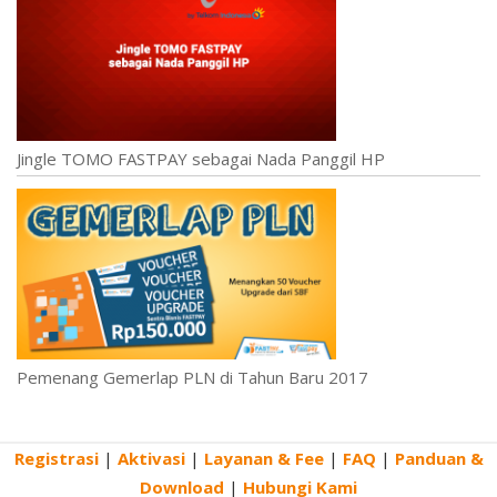
Jingle TOMO FASTPAY sebagai Nada Panggil HP
Pemenang Gemerlap PLN di Tahun Baru 2017
Registrasi
|
Aktivasi
|
Layanan & Fee
|
FAQ
|
Panduan &
S
Download
|
Hubungi Kami