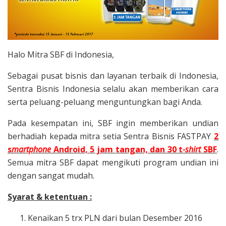
t
r
Halo Mitra SBF di Indonesia,
a
Sebagai pusat bisnis dan layanan terbaik di Indonesia,
B
Sentra Bisnis Indonesia selalu akan memberikan cara
serta peluang-peluang menguntungkan bagi Anda.
i
Pada kesempatan ini, SBF ingin memberikan undian
s
berhadiah kepada mitra setia Sentra Bisnis FASTPAY
2
s
martphone
Android, 5 jam tangan, dan 30 t
-shirt
SBF
.
n
Semua mitra SBF dapat mengikuti program undian ini
dengan sangat mudah.
i
Syarat & ketentuan :
s
Kenaikan 5 trx PLN dari bulan Desember 2016