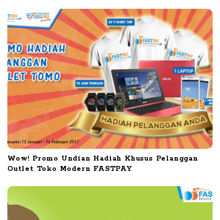
t
i
o
n
Wow! Promo Undian Hadiah Khusus Pelanggan
Outlet Toko Modern FASTPAY