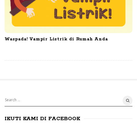
Waspada! Vampir Listrik di Rumah Anda
S
S
e
i
a
IKUTI KAMI DI FACEBOOK
t
r
e
c
S