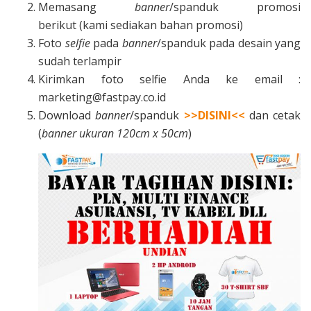
Memasang
banner
/spanduk promosi
F
berikut (kami sediakan bahan promosi)
Foto
selfie
pada
banner
/spanduk pada desain yang
a
sudah terlampir
Kirimkan foto selfie Anda ke email :
s
marketing@fastpay.co.id
Download
banner
/spanduk
>>DISINI<<
dan cetak
t
(
banner ukuran 120cm x 50cm
)
p
a
y