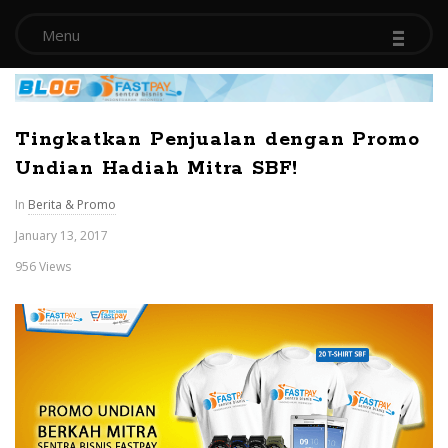
-
-
-
Menu
B
Tingkatkan Penjualan dengan Promo
l
Undian Hadiah Mitra SBF!
In
Berita & Promo
o
January 13, 2017
g
956 Views
S
e
n