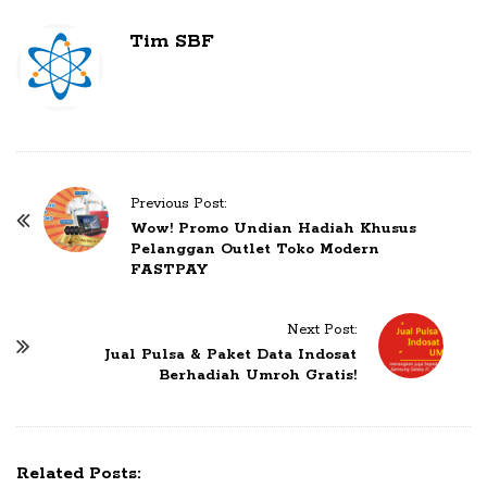
Tim SBF
Previous Post:
P
Wow! Promo Undian Hadiah Khusus
o
Pelanggan Outlet Toko Modern
FASTPAY
s
t
Next Post:
N
Jual Pulsa & Paket Data Indosat
a
Berhadiah Umroh Gratis!
v
i
g
Related Posts:
a